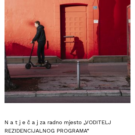
N a t j e č a j za radno mjesto „VODITELJ
REZIDENCIJALNOG PROGRAMA“