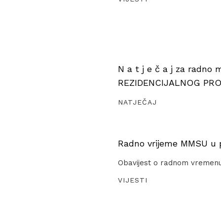
N a t j e č a j za radno
REZIDENCIJALNOG PR
NATJEČAJ
Radno vrijeme MMSU u pe
Obavijest o radnom vremen
VIJESTI