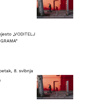
 mjesto „VODITELJ
OGRAMA“
tak, 8. svibnja
u