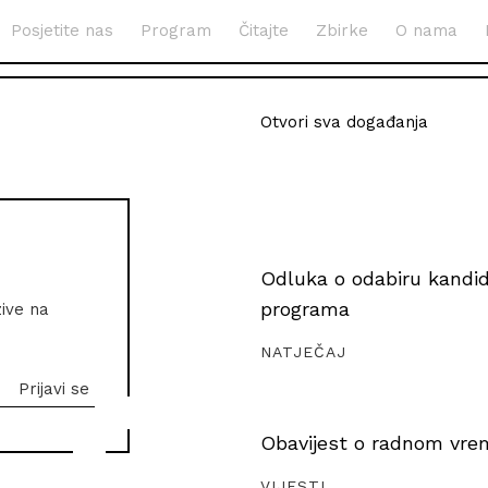
Posjetite nas
Program
Čitajte
Zbirke
O nama
Otvori sva događanja
Odluka o odabiru kandida
programa
zive na
NATJEČAJ
Obavijest o radnom vrem
VIJESTI