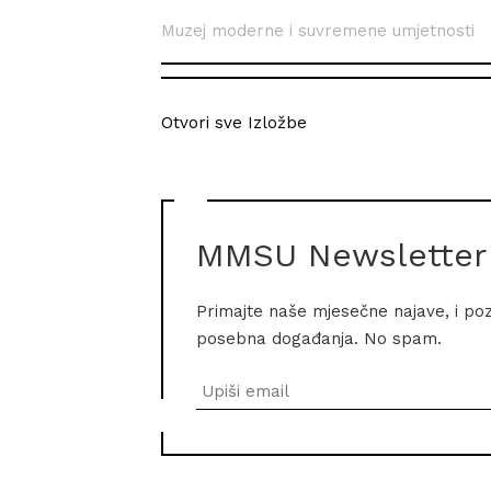
Muzej moderne i suvremene umjetnosti
Otvori sve Izložbe
MMSU Newsletter
Primajte naše mjesečne najave, i po
posebna događanja. No spam.