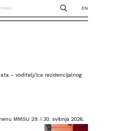
Press
EN
ta – voditelj/ica rezidencijalnog
enu MMSU 29. i 30. svibnja 2026.