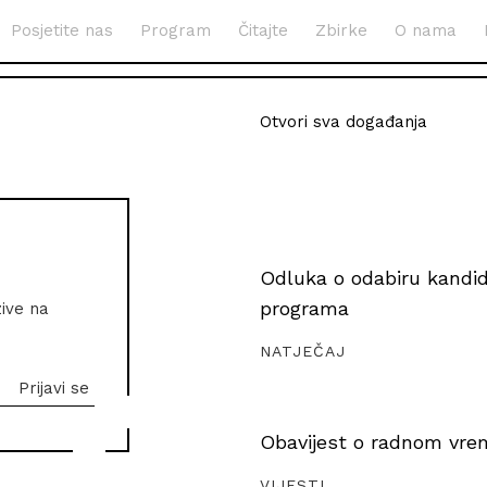
Posjetite nas
Program
Čitajte
Zbirke
O nama
Otvori sva događanja
Odluka o odabiru kandida
programa
zive na
NATJEČAJ
Obavijest o radnom vrem
VIJESTI