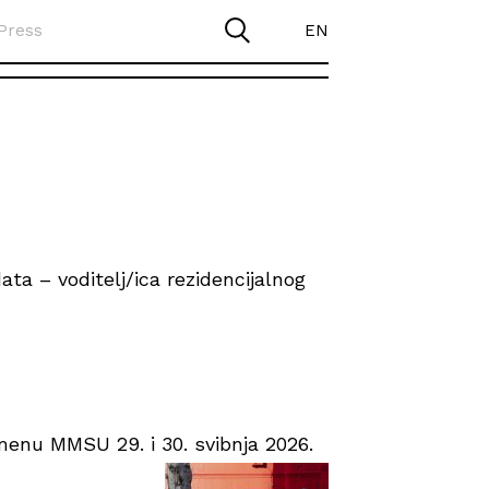
Press
EN
ta – voditelj/ica rezidencijalnog
enu MMSU 29. i 30. svibnja 2026.