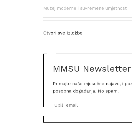
Muzej moderne i suvremene umjetnosti
Otvori sve Izložbe
MMSU Newsletter
Primajte naše mjesečne najave, i po
posebna događanja. No spam.