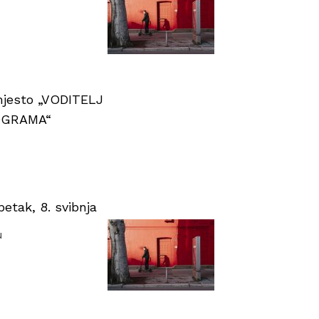
 mjesto „VODITELJ
OGRAMA“
tak, 8. svibnja
u