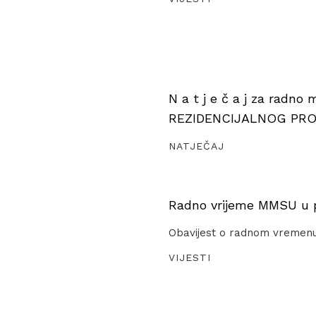
N a t j e č a j za radno
REZIDENCIJALNOG PR
NATJEČAJ
Radno vrijeme MMSU u pe
Obavijest o radnom vremen
VIJESTI