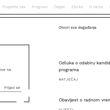
Posjetite nas
Program
Čitajte
Zbirke
O nama
Otvori sva događanja
Odluka o odabiru kandida
programa
zive na
NATJEČAJ
Obavijest o radnom vrem
VIJESTI