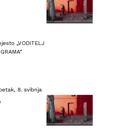
 mjesto „VODITELJ
OGRAMA“
tak, 8. svibnja
u