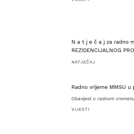
N a t j e č a j za radno
REZIDENCIJALNOG PR
NATJEČAJ
Radno vrijeme MMSU u pe
Obavijest o radnom vremen
VIJESTI