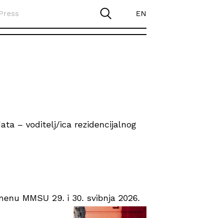
Press
EN
ta – voditelj/ica rezidencijalnog
enu MMSU 29. i 30. svibnja 2026.