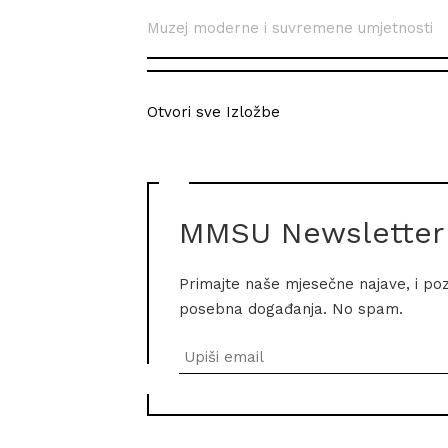
Muzej moderne i suvremene umjetnosti
Otvori sve Izložbe
MMSU Newsletter
Primajte naše mjesečne najave, i po
posebna događanja. No spam.