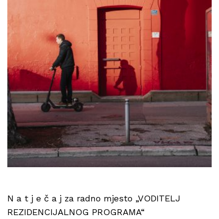
N a t j e č a j za radno mjesto „VODITELJ
REZIDENCIJALNOG PROGRAMA“