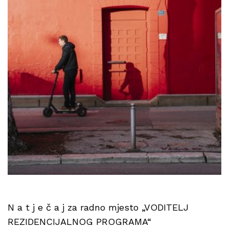
N a t j e č a j za radno mjesto „VODITELJ
REZIDENCIJALNOG PROGRAMA“