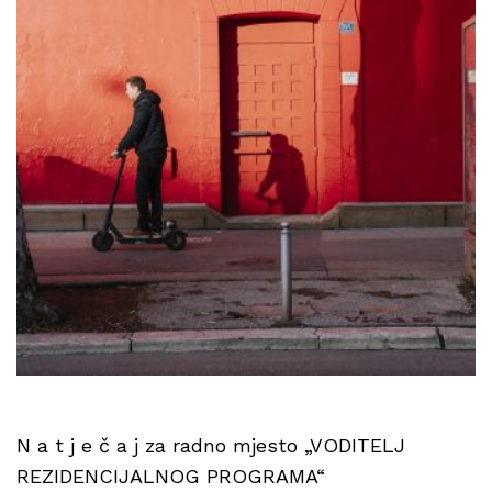
N a t j e č a j za radno mjesto „VODITELJ
REZIDENCIJALNOG PROGRAMA“