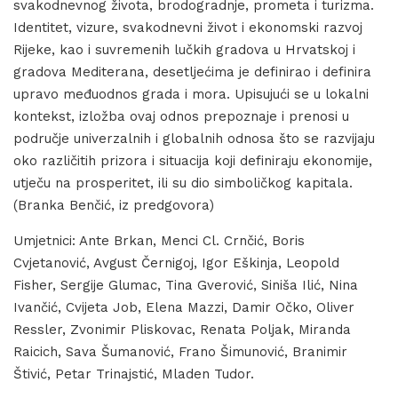
svakodnevnog života, brodogradnje, prometa i turizma.
Identitet, vizure, svakodnevni život i ekonomski razvoj
Rijeke, kao i suvremenih lučkih gradova u Hrvatskoj i
gradova Mediterana, desetljećima je definirao i definira
upravo međuodnos grada i mora. Upisujući se u lokalni
kontekst, izložba ovaj odnos prepoznaje i prenosi u
područje univerzalnih i globalnih odnosa što se razvijaju
oko različitih prizora i situacija koji definiraju ekonomije,
utječu na prosperitet, ili su dio simboličkog kapitala.
(Branka Benčić, iz predgovora)
Umjetnici: Ante Brkan, Menci Cl. Crnčić, Boris
Cvjetanović, Avgust Černigoj, Igor Eškinja, Leopold
Fisher, Sergije Glumac, Tina Gverović, Siniša Ilić, Nina
Ivančić, Cvijeta Job, Elena Mazzi, Damir Očko, Oliver
Ressler, Zvonimir Pliskovac, Renata Poljak, Miranda
Raicich, Sava Šumanović, Frano Šimunović, Branimir
Štivić, Petar Trinajstić, Mladen Tudor.