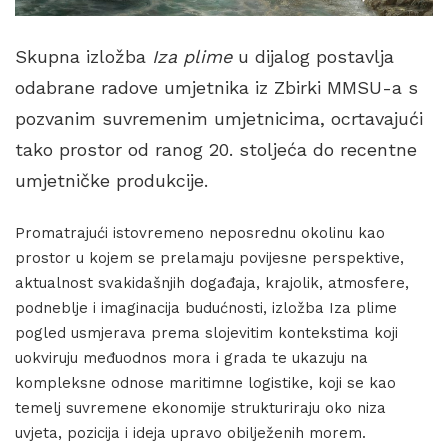
Skupna izložba
Iza plime
u dijalog postavlja
odabrane radove umjetnika iz Zbirki MMSU-a s
pozvanim suvremenim umjetnicima, ocrtavajući
tako prostor od ranog 20. stoljeća do recentne
umjetničke produkcije.
Promatrajući istovremeno neposrednu okolinu kao
prostor u kojem se prelamaju povijesne perspektive,
aktualnost svakidašnjih događaja, krajolik, atmosfere,
podneblje i imaginacija budućnosti, izložba Iza plime
pogled usmjerava prema slojevitim kontekstima koji
uokviruju međuodnos mora i grada te ukazuju na
kompleksne odnose maritimne logistike, koji se kao
temelj suvremene ekonomije strukturiraju oko niza
uvjeta, pozicija i ideja upravo obilježenih morem.