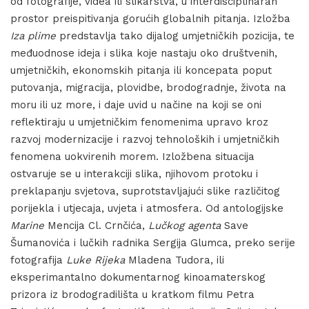
od fotografije, videa ili slikarstva, u interdisciplinaran
prostor preispitivanja gorućih globalnih pitanja. Izložba
Iza plime
predstavlja tako dijalog umjetničkih pozicija, te
međuodnose ideja i slika koje nastaju oko društvenih,
umjetničkih, ekonomskih pitanja ili koncepata poput
putovanja, migracija, plovidbe, brodogradnje, života na
moru ili uz more, i daje uvid u načine na koji se oni
reflektiraju u umjetničkim fenomenima upravo kroz
razvoj modernizacije i razvoj tehnoloških i umjetničkih
fenomena uokvirenih morem. Izložbena situacija
ostvaruje se u interakciji slika, njihovom protoku i
preklapanju svjetova, suprotstavljajući slike različitog
porijekla i utjecaja, uvjeta i atmosfera. Od antologijske
Marine
Mencija Cl. Crnčića,
Lučkog agenta
Save
Šumanovića i lučkih radnika Sergija Glumca, preko serije
fotografija
Luke Rijeka
Mladena Tudora, ili
eksperimantalno dokumentarnog kinoamaterskog
prizora iz brodogradilišta u kratkom filmu Petra