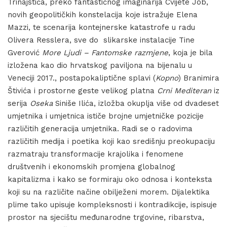
Trinajstića, preko fantastičnog imaginarija Cvijete Job,
novih geopolitičkih konstelacija koje istražuje Elena
Mazzi, te scenarija kontejnerske katastrofe u radu
Olivera Resslera, sve do slikarske instalacije Tine
Gverović
More Ljudi – Fantomske razmjene
, koja je bila
izložena kao dio hrvatskog paviljona na bijenalu u
Veneciji 2017., postapokaliptične splavi (
Kopno
) Branimira
Štivića i prostorne geste velikog platna
Crni Mediteran
iz
serija
Oseka
Siniše Ilića, izložba okuplja više od dvadeset
umjetnika i umjetnica ističe brojne umjetničke pozicije
različitih generacija umjetnika. Radi se o radovima
različitih medija i poetika koji kao središnju preokupaciju
razmatraju transformacije krajolika i fenomene
društvenih i ekonomskih promjena globalnog
kapitalizma i kako se formiraju oko odnosa i konteksta
koji su na različite načine obilježeni morem. Dijalektika
plime tako upisuje kompleksnosti i kontradikcije, ispisuje
prostor na sjecištu međunarodne trgovine, ribarstva,