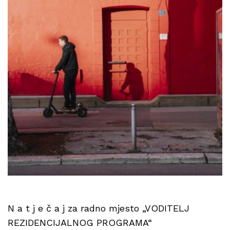
N a t j e č a j za radno mjesto „VODITELJ
REZIDENCIJALNOG PROGRAMA“