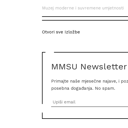
Muzej moderne i suvremene umjetnosti
Otvori sve Izložbe
MMSU Newsletter
Primajte naše mjesečne najave, i po
posebna događanja. No spam.