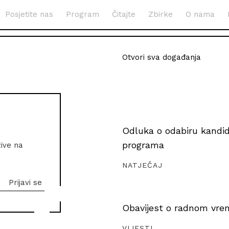
Posjetite nas
Program
Čitajte
Zbirke
O nama
Otvori sva događanja
Odluka o odabiru kandida
programa
zive na
NATJEČAJ
Obavijest o radnom vrem
VIJESTI