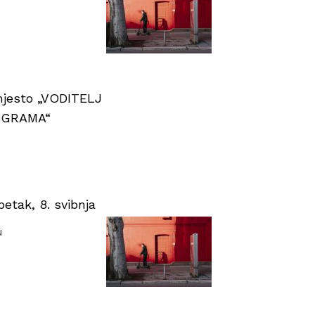
 mjesto „VODITELJ
OGRAMA“
tak, 8. svibnja
u