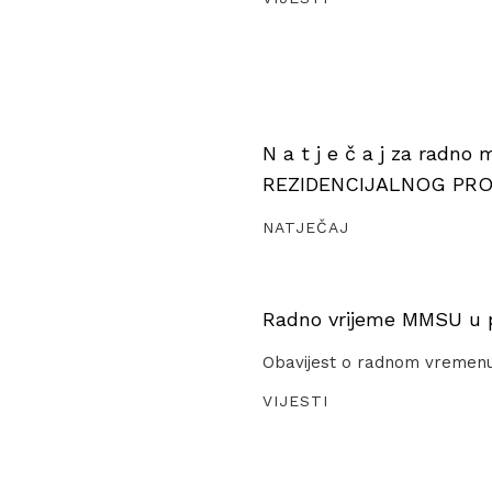
N a t j e č a j za radno
REZIDENCIJALNOG PR
NATJEČAJ
Radno vrijeme MMSU u pe
Obavijest o radnom vremen
VIJESTI