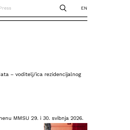
Press
EN
ta – voditelj/ica rezidencijalnog
enu MMSU 29. i 30. svibnja 2026.