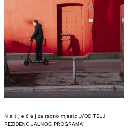
N a t j e č a j za radno mjesto „VODITELJ
REZIDENCIJALNOG PROGRAMA“