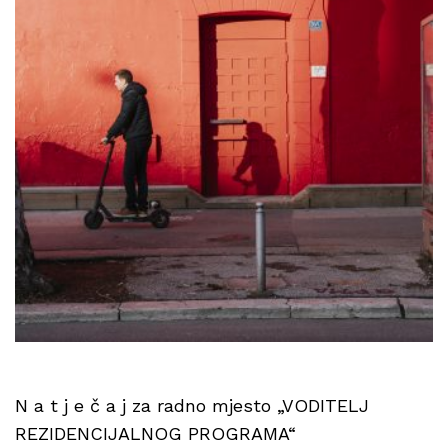
N a t j e č a j za radno mjesto „VODITELJ
REZIDENCIJALNOG PROGRAMA“