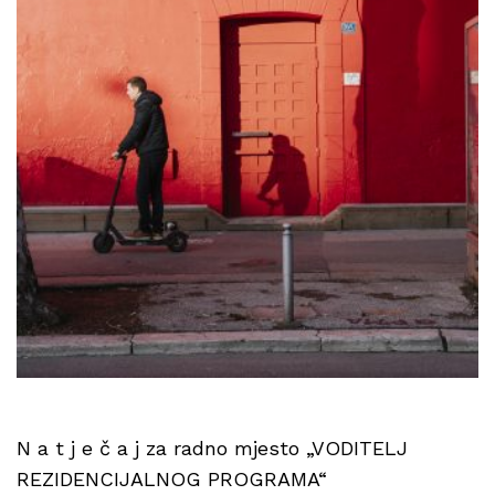
N a t j e č a j za radno mjesto „VODITELJ
REZIDENCIJALNOG PROGRAMA“