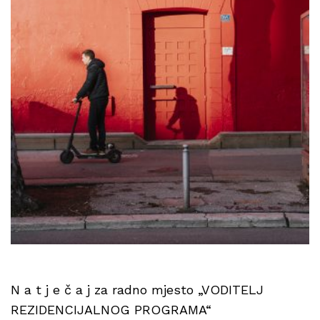
N a t j e č a j za radno mjesto „VODITELJ
REZIDENCIJALNOG PROGRAMA“