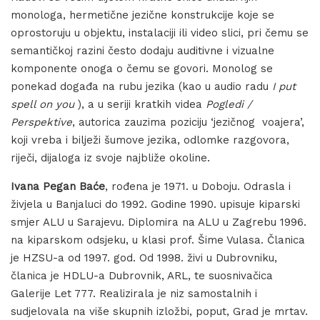
monologa, hermetične jezične konstrukcije koje se
oprostoruju u objektu, instalaciji ili video slici, pri čemu se
semantičkoj razini često dodaju auditivne i vizualne
komponente onoga o čemu se govori. Monolog se
ponekad događa na rubu jezika (kao u audio radu
I put
spell on you
), a u seriji kratkih videa
Pogledi /
Perspektive
, autorica zauzima poziciju ‘jezičnog voajera’,
koji vreba i bilježi šumove jezika, odlomke razgovora,
riječi, dijaloga iz svoje najbliže okoline.
Ivana Pegan Baće
, rođena je 1971. u Doboju. Odrasla i
živjela u Banjaluci do 1992. Godine 1990. upisuje kiparski
smjer ALU u Sarajevu. Diplomira na ALU u Zagrebu 1996.
na kiparskom odsjeku, u klasi prof. Šime Vulasa. Članica
je HZSU-a od 1997. god. Od 1998. živi u Dubrovniku,
članica je HDLU-a Dubrovnik, ARL, te suosnivačica
Galerije Let 777. Realizirala je niz samostalnih i
sudjelovala na više skupnih izložbi, poput, Grad je mrtav.