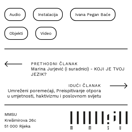
Audio
Instalacija
Ivana Pegan Baće
Objekti
Video
PRETHODNI ČLANAK
Marina Jurjević (i suradnici) - KOJI JE TVOJ
JEZIK?
IDUĆI ČLANAK
Umreženi poremećaji, Preispitivanje otpora
u umjetnosti, haktivizmu i poslovnom svijetu
MMSU
Krešimirova 26c
51 000 Rijeka