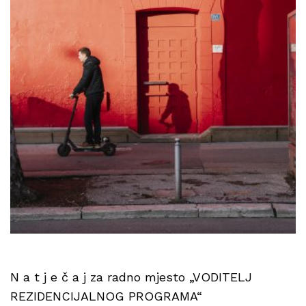
N a t j e č a j za radno mjesto „VODITELJ
REZIDENCIJALNOG PROGRAMA“