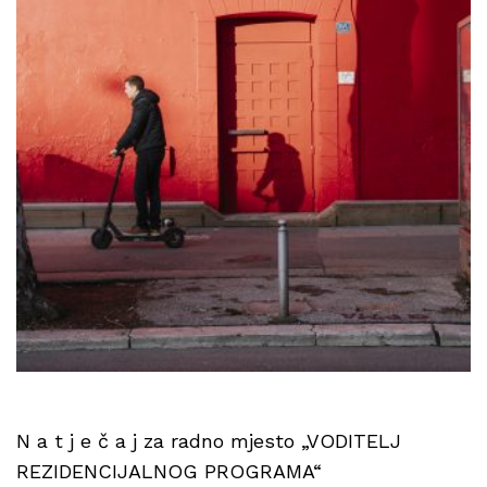
N a t j e č a j za radno mjesto „VODITELJ
REZIDENCIJALNOG PROGRAMA“