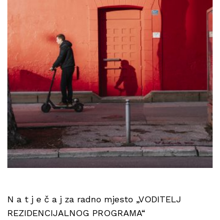
N a t j e č a j za radno mjesto „VODITELJ
REZIDENCIJALNOG PROGRAMA“