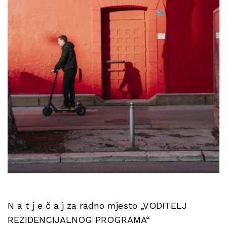
N a t j e č a j za radno mjesto „VODITELJ
REZIDENCIJALNOG PROGRAMA“