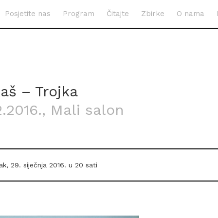
Posjetite nas
Program
Čitajte
Zbirke
O nama
aš – Trojka
2.2016.
, Mali salon
ak, 29. siječnja 2016. u 20 sati