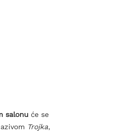
m salonu
će se
nazivom
Trojka
,