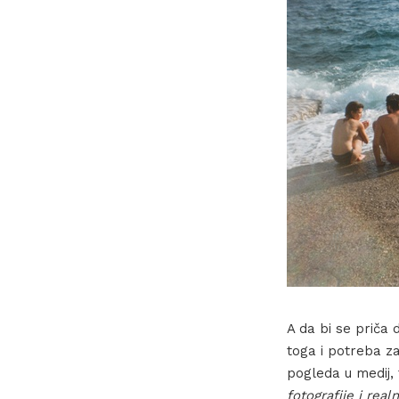
A da bi se priča
toga i potreba z
pogleda u medij,
fotografije i rea