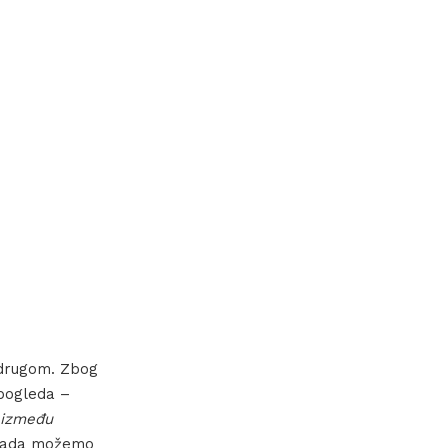
a drugom. Zbog
 pogleda –
između
ada možemo