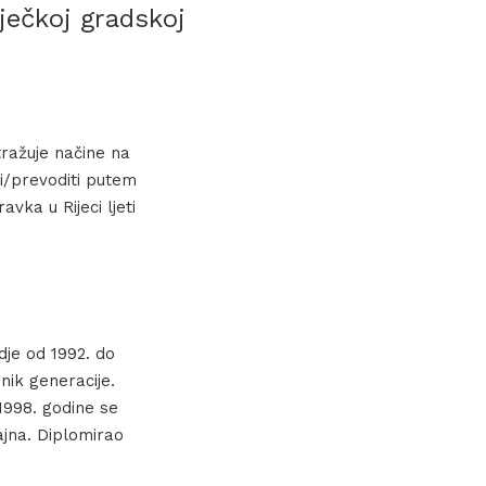
iječkoj gradskoj
tražuje načine na
ti/prevoditi putem
vka u Rijeci ljeti
dje od 1992. do
nik generacije.
1998. godine se
ajna. Diplomirao