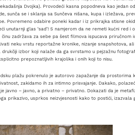
(nekadašnja Dvojka). Provodeći kasna popodneva kao jedan od
ade, sunča se i sklanja sa Sunčeva nišana, kupa i izležava, pre
e. Povremeno odabire poneki kadar i iz prikrajka stisne oki
edeći unutarnji glas ‘sad’! S namjerom da ne remeti kućni red i
činu zadržava za sebe pa šest filmova ispucava priručnom 
ivati neku vrstu reportažne kronike, nizanje snapshotova, al
drukčiji izbor koji nalaže da ga svrstamo u pejzažnu fotografiju
ksplicitno prepoznatljivih krajolika i onih koji to nisu.
dsku plažu pokrenulo je autorovo zapažanje da prostorima ko
vatnost, zakidamo ih za intimno prisvajanje. Dakako, polaze
e javno – javno, a privatno – privatno. Dokazati da je metafi
 stoga prikazivo, usprkos neizvjesnosti kako to postići, izazvala 