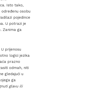
ca. Isto tako,
no određenu osobu
Nadilazi pojedince
na. U potrazi je
je. Zanima ga
 U prijenosu
otno logici jezika
hvaća prazno
asiti odmah, niti
ne gledajući u
kojega ga
nuti glavu ili