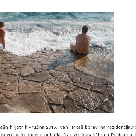
ašnjih ljetnih vrućina 2015. Ivan Hrkaš boravi na rezidencij
Gotovo svakodnevno pohađa gradsko kupalište na Pećinama, 