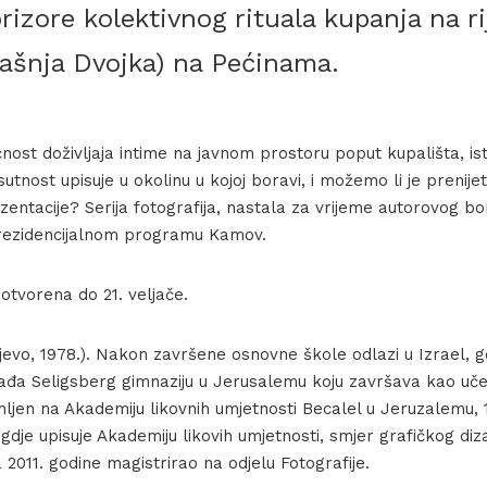
prizore kolektivnog rituala kupanja na r
dašnja Dvojka) na Pećinama.
nost doživljaja intime na javnom prostoru poput kupališta, is
sutnost upisuje u okolinu u kojoj boravi, i možemo li je prenije
entacije? Serija fotografija, nastala za vrijeme autorovog bora
 rezidencijalnom programu Kamov.
 otvorena do 21. veljače.
evo, 1978.). Nakon završene osnovne škole odlazi u Izrael, g
ađa Seligsberg gimnaziju u Jerusalemu koju završava kao uče
mljen na Akademiju likovnih umjetnosti Becalel u Jeruzalemu, 
gdje upisuje Akademiju likovih umjetnosti, smjer grafičkog diz
a 2011. godine magistrirao na odjelu Fotografije.