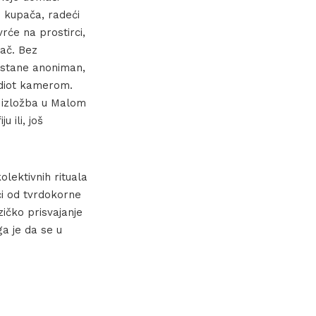
 kupača, radeći
vrće na prostirci,
dač. Bez
 ostane anoniman,
idiot kamerom.
i izložba u Malom
 ili, još
lektivnih rituala
ći od tvrdokorne
zičko prisvajanje
ga je da se u