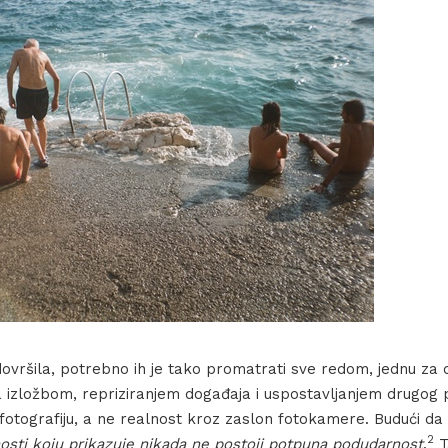
 dovršila, potrebno ih je tako promatrati sve redom, jednu z
a izložbom, repriziranjem događaja i uspostavljanjem drugog
 fotografiju, a ne realnost kroz zaslon fotokamere. Budući da
2
lnosti koju prikazuje nikada ne postoji potpuna podudarnost
.
T