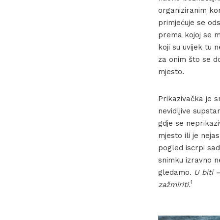
organiziranim kom
primjećuje se ods
prema kojoj se mo
koji su uvijek tu 
za onim što se do
mjesto.
Prikazivačka je s
nevidljive supstan
gdje se neprikazi
mjesto ili je neja
pogled iscrpi sad
snimku izravno n
gledamo.
U biti 
1
zažmiriti.