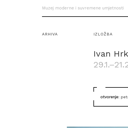
Muzej moderne i suvremene umjetnosti
ARHIVA
IZLOŽBA
Ivan Hrk
29.1.–21.
otvorenje
: pet