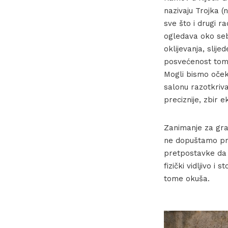
nazivaju Trojka 
sve što i drugi r
ogledava oko seb
oklijevanja, slij
posvećenost tom 
Mogli bismo oček
salonu razotkriva 
preciznije, zbir e
Zanimanje za gra
ne dopuštamo pri
pretpostavke da j
fizički vidljivo i
tome okuša.