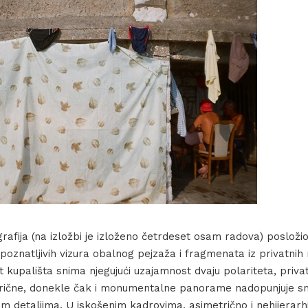
afija (na izložbi je izloženo četrdeset osam radova) posložio
znatljivih vizura obalnog pejzaža i fragmenata iz privatnih r
t kupališta snima njegujući uzajamnost dvaju polariteta, privat
trične, donekle čak i monumentalne panorame nadopunjuje sni
m detaljima. U iskošenim kadrovima, asimetrično i nehijerarh