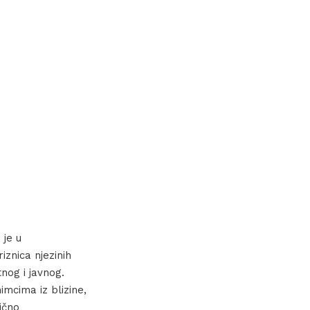
 je u
iznica njezinih
nog i javnog.
mcima iz blizine,
ično