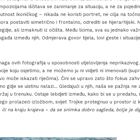
pozicijama iščitava se zanimanje za situaciju, a ne za pojedin
utnost ikoničkog – nikada ne koristi portret, ne cilja na toč
ra postaviti simetrično i frontalno, odrediti se hijerarhijski. 
negdje, ali izmaknuti iz očišta. Među licima, sva su jednako važ
gađa između njih. Odmjerava govor tijela, lovi geste i situaci
naga ovih fotografija u sposobnosti utjelovljenja neprikazivog.
cije koju osjetimo, a ne možemo ju ni vidjeti ni imenovati (supr
vo može iskazati riječima). Čini se upravo zato što fokus za
sno gdje se uistinu nalazi… Gledajući u njih, naša se pažnja ne z
ržaj u trenuku. Ostaje lebdjeti između, kako bi se u predahu, 
ego prolazeći izložbom, svijet Trojke protegnuo u prostor iz 
– ili na kraju krajeva – da se snimka dobro sagleda, bolje je dig