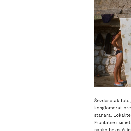
Šezdesetak fotogr
konglomerat prepo
stanara. Lokalite
Frontalne i sime
naoko beznačajni