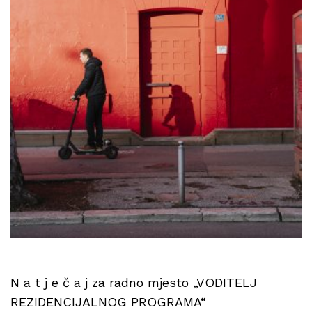
N a t j e č a j za radno mjesto „VODITELJ
REZIDENCIJALNOG PROGRAMA“