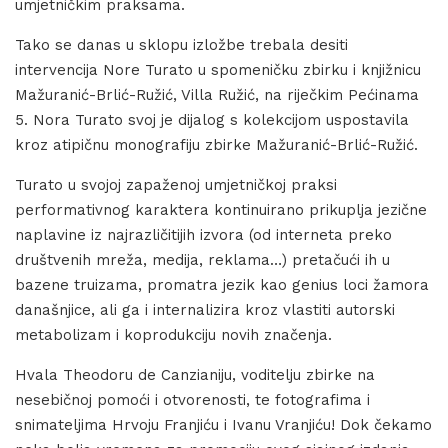
umjetničkim praksama.
Tako se danas u sklopu izložbe trebala desiti
intervencija Nore Turato u spomeničku zbirku i knjižnicu
Mažuranić-Brlić-Ružić, Villa Ružić, na riječkim Pećinama
5. Nora Turato svoj je dijalog s kolekcijom uspostavila
kroz atipičnu monografiju zbirke Mažuranić-Brlić-Ružić.
Turato u svojoj zapaženoj umjetničkoj praksi
performativnog karaktera kontinuirano prikuplja jezične
naplavine iz najrazličitijih izvora (od interneta preko
društvenih mreža, medija, reklama…) pretačući ih u
bazene truizama, promatra jezik kao genius loci žamora
današnjice, ali ga i internalizira kroz vlastiti autorski
metabolizam i koprodukciju novih značenja.
Hvala Theodoru de Canzianiju, voditelju zbirke na
nesebičnoj pomoći i otvorenosti, te fotografima i
snimateljima Hrvoju Franjiću i Ivanu Vranjiću! Dok čekamo