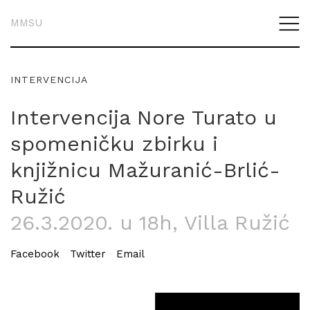
MMSU
INTERVENCIJA
Intervencija Nore Turato u
spomeničku zbirku i
knjižnicu Mažuranić-Brlić-
Ružić
26.3.2020. u 18h
, Villa Ružić
Facebook
Twitter
Email