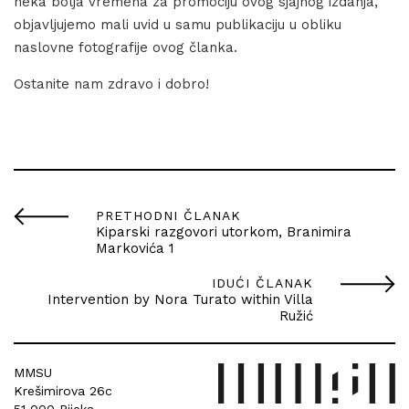
neka bolja vremena za promociju ovog sjajnog izdanja,
objavljujemo mali uvid u samu publikaciju u obliku
naslovne fotografije ovog članka.
Ostanite nam zdravo i dobro!
PRETHODNI ČLANAK
Kiparski razgovori utorkom, Branimira
Markovića 1
IDUĆI ČLANAK
Intervention by Nora Turato within Villa
Ružić
MMSU
Krešimirova 26c