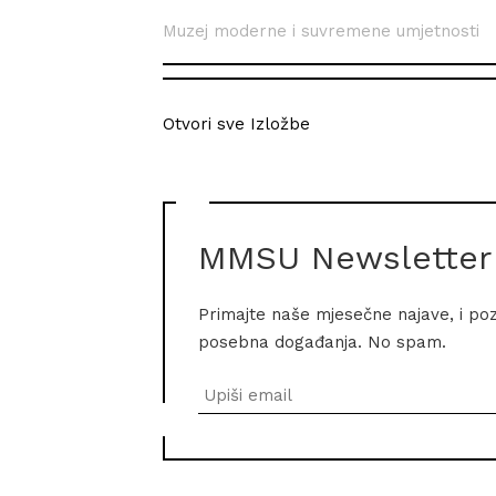
Muzej moderne i suvremene umjetnosti
Otvori sve Izložbe
MMSU Newsletter
Primajte naše mjesečne najave, i po
posebna događanja. No spam.