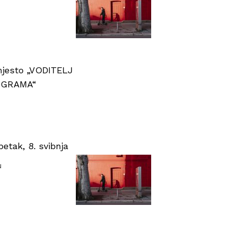
 mjesto „VODITELJ
OGRAMA“
tak, 8. svibnja
u