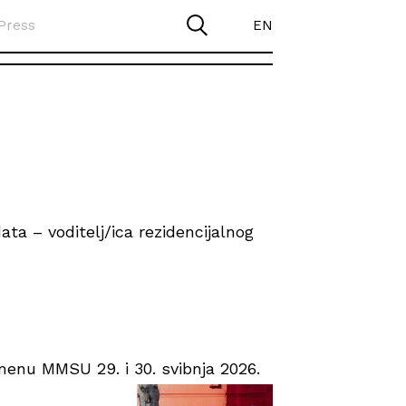
Press
EN
ta – voditelj/ica rezidencijalnog
enu MMSU 29. i 30. svibnja 2026.