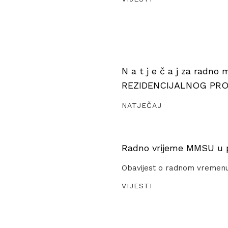
N a t j e č a j za radno
REZIDENCIJALNOG PR
NATJEČAJ
Radno vrijeme MMSU u pe
Obavijest o radnom vremen
VIJESTI