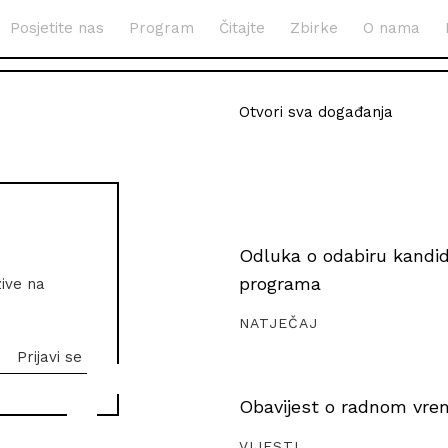
Posjetite nas
Program
Čitajte
Zbirke
O nama
Otvori sva događanja
Odluka o odabiru kandida
programa
zive na
NATJEČAJ
Obavijest o radnom vrem
VIJESTI