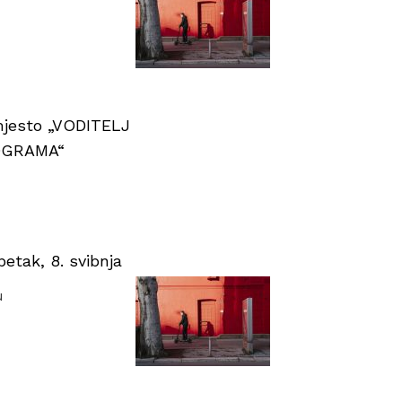
 mjesto „VODITELJ
OGRAMA“
tak, 8. svibnja
u