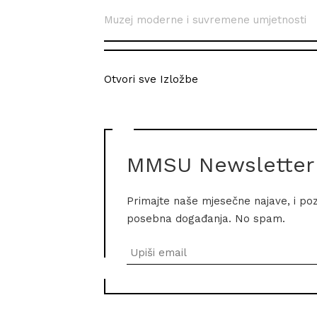
Muzej moderne i suvremene umjetnosti
Otvori sve Izložbe
MMSU Newsletter
Primajte naše mjesečne najave, i po
posebna događanja. No spam.