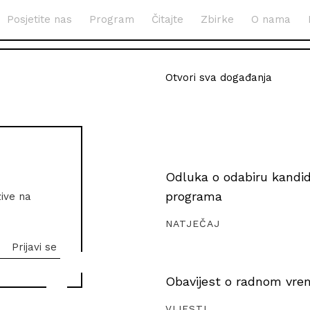
Posjetite nas
Program
Čitajte
Zbirke
O nama
Otvori sva događanja
Odluka o odabiru kandida
programa
zive na
NATJEČAJ
Obavijest o radnom vrem
VIJESTI