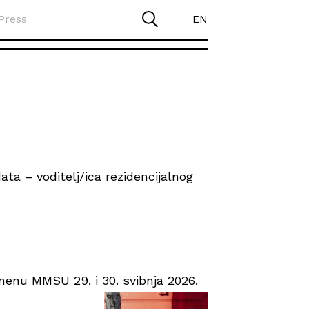
Press
EN
ta – voditelj/ica rezidencijalnog
enu MMSU 29. i 30. svibnja 2026.