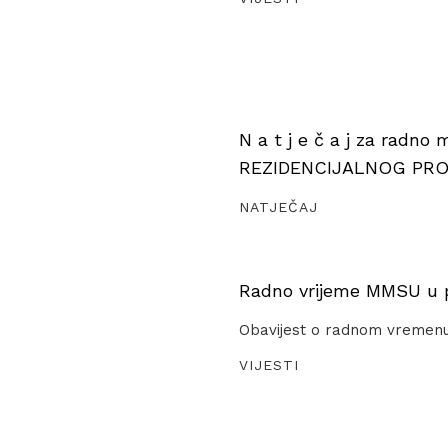
N a t j e č a j za radno
REZIDENCIJALNOG PR
NATJEČAJ
Radno vrijeme MMSU u pe
Obavijest o radnom vremen
VIJESTI