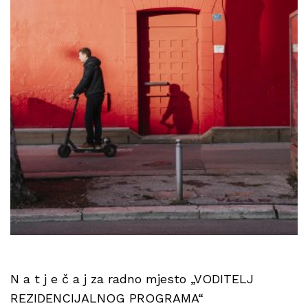
N a t j e č a j za radno mjesto „VODITELJ
REZIDENCIJALNOG PROGRAMA“