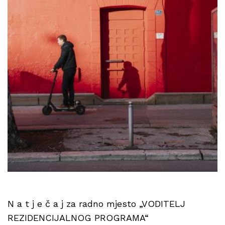
N a t j e č a j za radno mjesto „VODITELJ
REZIDENCIJALNOG PROGRAMA“