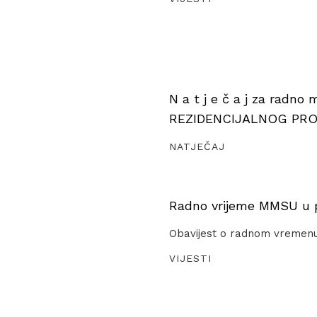
N a t j e č a j za radno
REZIDENCIJALNOG PR
NATJEČAJ
Radno vrijeme MMSU u pe
Obavijest o radnom vremen
VIJESTI