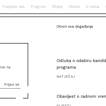
Posjetite nas
Program
Čitajte
Zbirke
O nama
Otvori sva događanja
Odluka o odabiru kandida
programa
zive na
NATJEČAJ
Obavijest o radnom vrem
VIJESTI