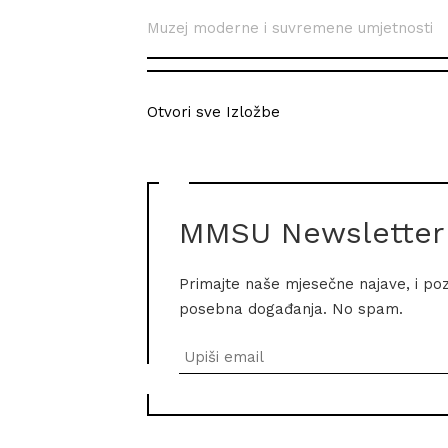
Muzej moderne i suvremene umjetnosti
Otvori sve Izložbe
MMSU Newsletter
Primajte naše mjesečne najave, i po
posebna događanja. No spam.