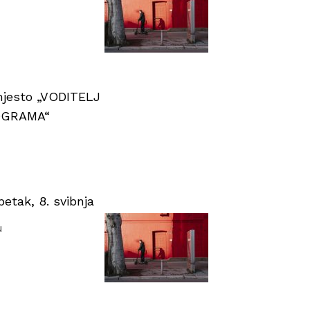
 mjesto „VODITELJ
OGRAMA“
tak, 8. svibnja
u