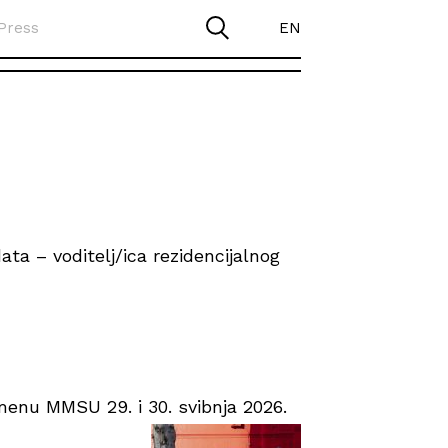
Press
EN
ta – voditelj/ica rezidencijalnog
enu MMSU 29. i 30. svibnja 2026.