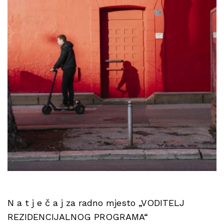
N a t j e č a j za radno mjesto „VODITELJ
REZIDENCIJALNOG PROGRAMA“