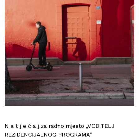
N a t j e č a j za radno mjesto „VODITELJ
REZIDENCIJALNOG PROGRAMA“