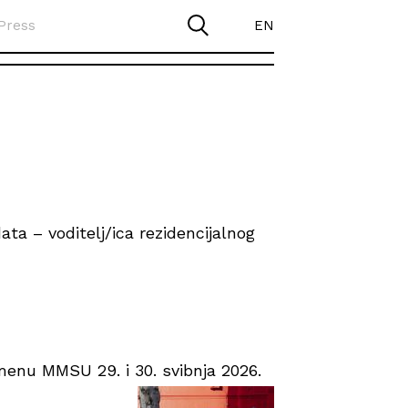
Press
EN
ta – voditelj/ica rezidencijalnog
enu MMSU 29. i 30. svibnja 2026.