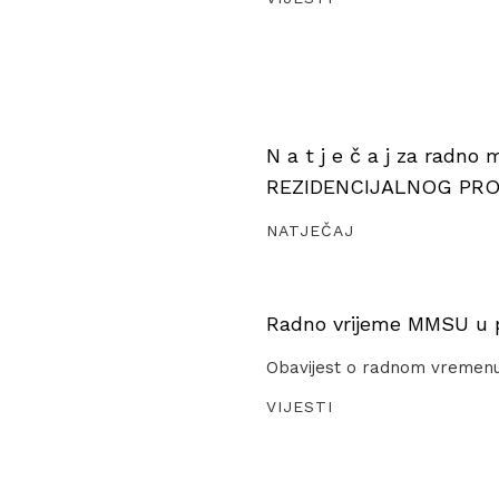
N a t j e č a j za radno
REZIDENCIJALNOG PR
NATJEČAJ
Radno vrijeme MMSU u pe
Obavijest o radnom vremen
VIJESTI