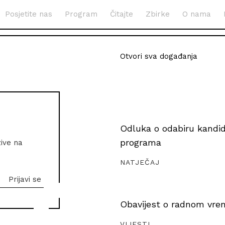
Posjetite nas
Program
Čitajte
Zbirke
O nama
Otvori sva događanja
Odluka o odabiru kandida
programa
zive na
NATJEČAJ
Obavijest o radnom vrem
VIJESTI