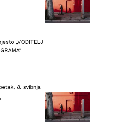
 mjesto „VODITELJ
OGRAMA“
tak, 8. svibnja
u