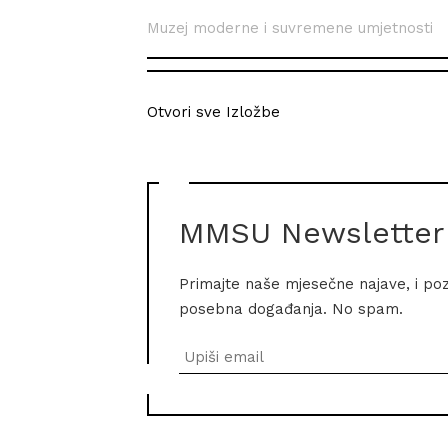
Muzej moderne i suvremene umjetnosti
Otvori sve Izložbe
MMSU Newsletter
Primajte naše mjesečne najave, i po
posebna događanja. No spam.