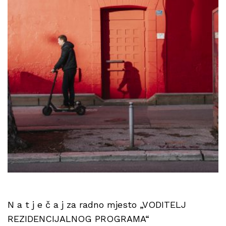
N a t j e č a j za radno mjesto „VODITELJ
REZIDENCIJALNOG PROGRAMA“