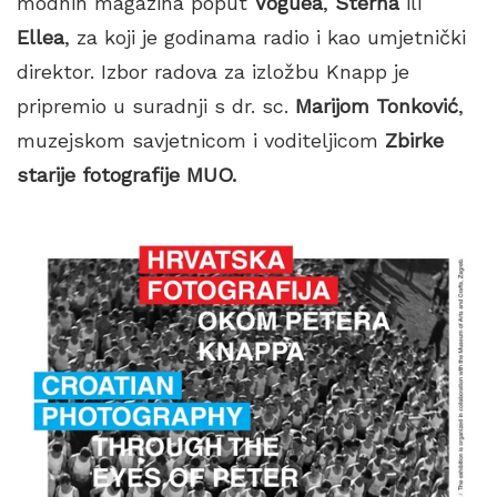
modnih magazina poput
Voguea
,
Sterna
ili
Ellea
, za koji je godinama radio i kao umjetnički
direktor. Izbor radova za izložbu Knapp je
pripremio u suradnji s dr. sc.
Marijom Tonković
,
muzejskom savjetnicom i voditeljicom
Zbirke
starije fotografije MUO.