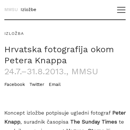
MMSU
Izložbe
IZLOŽBA
Hrvatska fotografija okom
Petera Knappa
24.7.–31.8.2013.
, MMSU
Facebook
Twitter
Email
Koncept izložbe potpisuje ugledni fotograf
Peter
Knapp
, suradnik časopisa
The Sunday Times
te