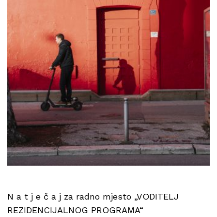
N a t j e č a j za radno mjesto „VODITELJ
REZIDENCIJALNOG PROGRAMA“