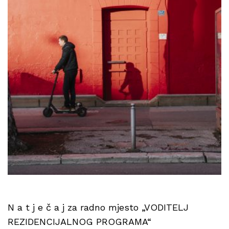
N a t j e č a j za radno mjesto „VODITELJ
REZIDENCIJALNOG PROGRAMA“