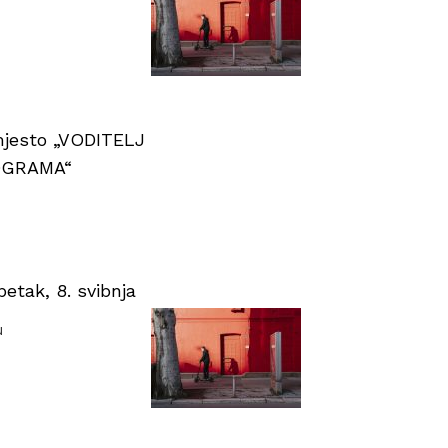
 mjesto „VODITELJ
OGRAMA“
tak, 8. svibnja
u