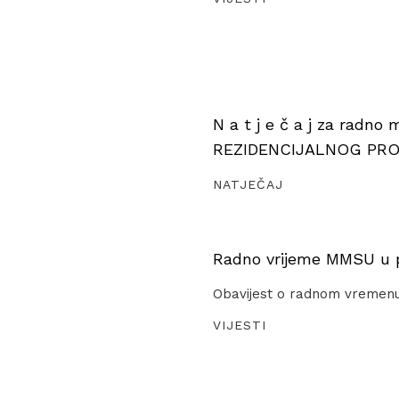
N a t j e č a j za radno
REZIDENCIJALNOG PR
NATJEČAJ
Radno vrijeme MMSU u pe
Obavijest o radnom vremen
VIJESTI