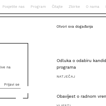
Posjetite nas
Program
Čitajte
Zbirke
O nama
Otvori sva događanja
Odluka o odabiru kandida
programa
zive na
NATJEČAJ
Obavijest o radnom vrem
VIJESTI