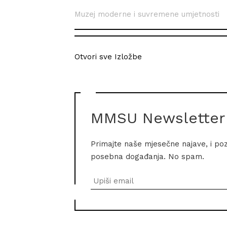
Muzej moderne i suvremene umjetnosti
Otvori sve Izložbe
MMSU Newsletter
Primajte naše mjesečne najave, i po
posebna događanja. No spam.