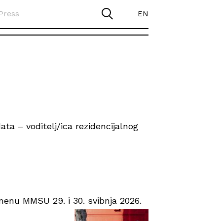
Press
EN
ta – voditelj/ica rezidencijalnog
enu MMSU 29. i 30. svibnja 2026.