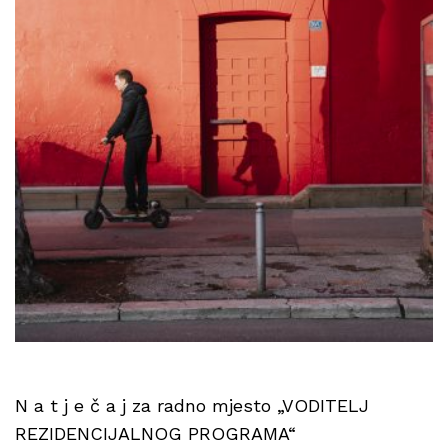
N a t j e č a j za radno mjesto „VODITELJ
REZIDENCIJALNOG PROGRAMA“