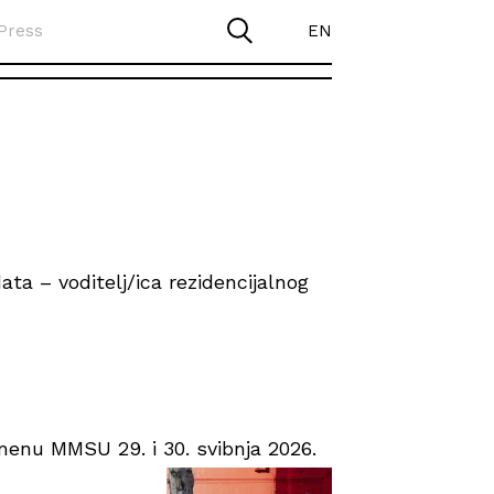
Press
EN
ta – voditelj/ica rezidencijalnog
enu MMSU 29. i 30. svibnja 2026.