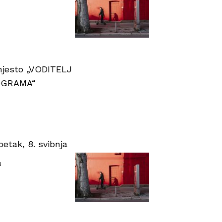
 mjesto „VODITELJ
OGRAMA“
tak, 8. svibnja
u