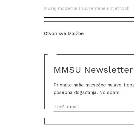
Muzej moderne i suvremene umjetnosti
Otvori sve Izložbe
MMSU Newsletter
Primajte naše mjesečne najave, i po
posebna događanja. No spam.