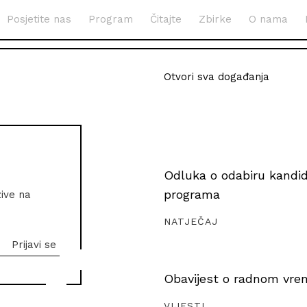
Posjetite nas
Program
Čitajte
Zbirke
O nama
Otvori sva događanja
Odluka o odabiru kandida
programa
zive na
NATJEČAJ
Obavijest o radnom vrem
VIJESTI