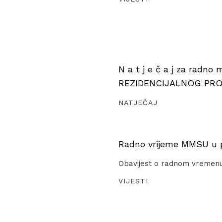
N a t j e č a j za radno
REZIDENCIJALNOG PR
NATJEČAJ
Radno vrijeme MMSU u pe
Obavijest o radnom vremen
VIJESTI