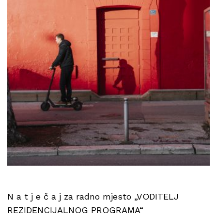
N a t j e č a j za radno mjesto „VODITELJ
REZIDENCIJALNOG PROGRAMA“