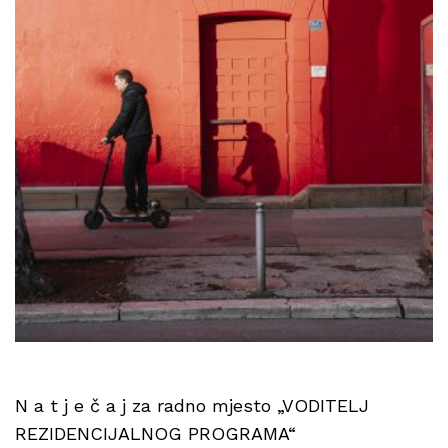
N a t j e č a j za radno mjesto „VODITELJ
REZIDENCIJALNOG PROGRAMA“