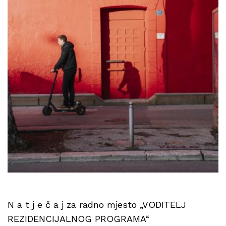
N a t j e č a j za radno mjesto „VODITELJ
REZIDENCIJALNOG PROGRAMA“