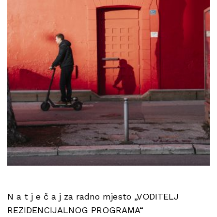
N a t j e č a j za radno mjesto „VODITELJ
REZIDENCIJALNOG PROGRAMA“