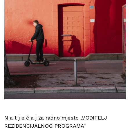
N a t j e č a j za radno mjesto „VODITELJ
REZIDENCIJALNOG PROGRAMA“