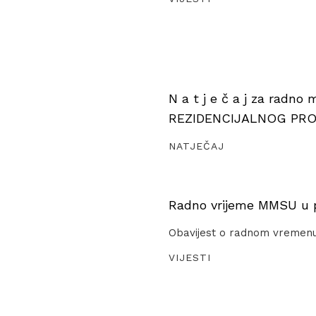
N a t j e č a j za radno
REZIDENCIJALNOG PR
NATJEČAJ
Radno vrijeme MMSU u pe
Obavijest o radnom vremen
VIJESTI