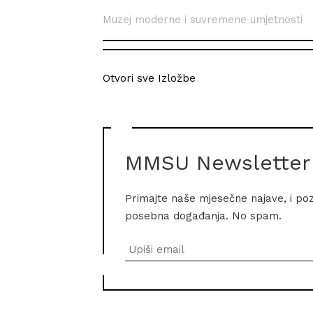
Muzej moderne i suvremene umjetnosti
Otvori sve Izložbe
MMSU Newsletter
Primajte naše mjesečne najave, i po
posebna događanja. No spam.