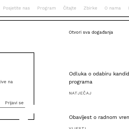
Posjetite nas
Program
Čitajte
Zbirke
O nama
Otvori sva događanja
Odluka o odabiru kandida
programa
zive na
NATJEČAJ
Obavijest o radnom vrem
VIJESTI