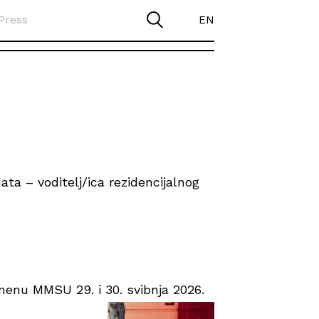
Press
EN
ta – voditelj/ica rezidencijalnog
enu MMSU 29. i 30. svibnja 2026.