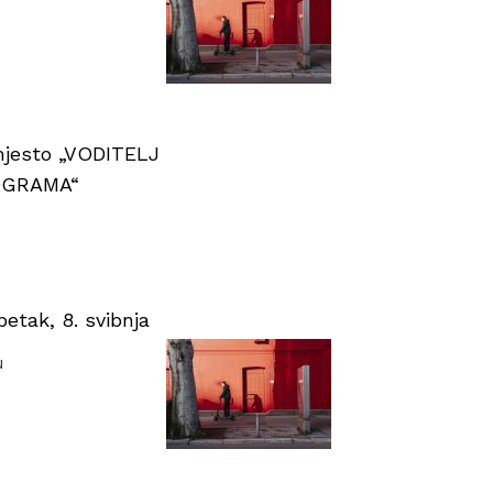
 mjesto „VODITELJ
OGRAMA“
tak, 8. svibnja
u