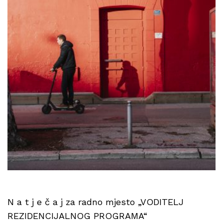
N a t j e č a j za radno mjesto „VODITELJ
REZIDENCIJALNOG PROGRAMA“