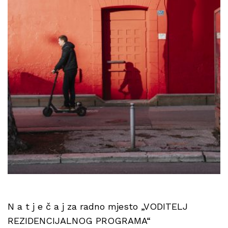
N a t j e č a j za radno mjesto „VODITELJ
REZIDENCIJALNOG PROGRAMA“