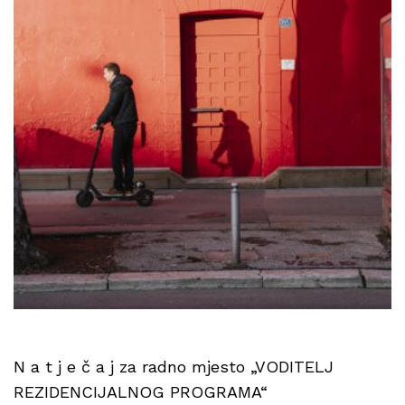
N a t j e č a j za radno mjesto „VODITELJ
REZIDENCIJALNOG PROGRAMA“