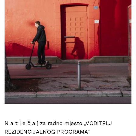
N a t j e č a j za radno mjesto „VODITELJ
REZIDENCIJALNOG PROGRAMA“