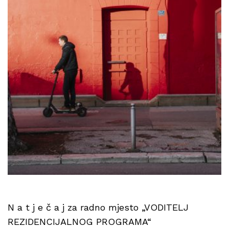
N a t j e č a j za radno mjesto „VODITELJ
REZIDENCIJALNOG PROGRAMA“