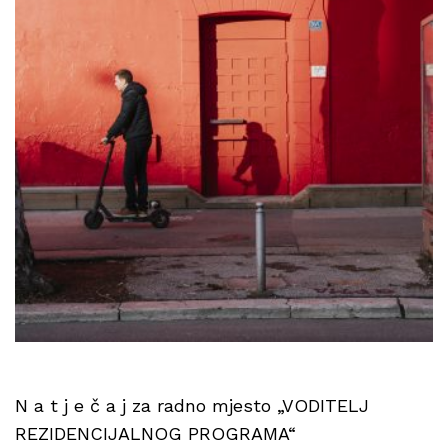
N a t j e č a j za radno mjesto „VODITELJ
REZIDENCIJALNOG PROGRAMA“