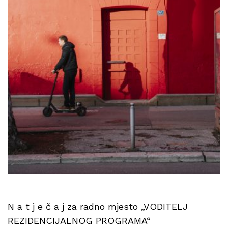
N a t j e č a j za radno mjesto „VODITELJ
REZIDENCIJALNOG PROGRAMA“